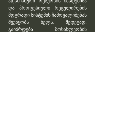
ადამიანური რესურსის მზადებისა 
და პროფესიული რეგულირების 
მდგრადი სისტემის ჩამოყალიბებას 
შეუწყობს ხელს. შედეგად, 
გაიზრდება მოსახლეობის 
ხარისხიან სამედიცინო 
მომსახურებებზე 
ხელმისაწვდომობა.
კანონპროექტი განსახილველად 
უმაღლეს საკანონმდებლო 
ორგანოს უახლოეს პერიოდში 
წარედგინება“, - ნათქვამიია 
მთავრობის ადმინსიტრაციის მიერ 
გავრცელებულ ინფორმაციაში.
Professor Giorgi Pkhakadze, MD, 
MPH, PhD 