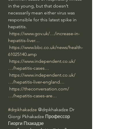
in the young, but that doesn’t 
necessarily mean either virus was 
responsible for this latest spike in 
hepatitis.
https://www.gov.uk/…/increase-in-
hepatitis-liver…
https://www.bbc.co.uk/news/health-
61025140.amp
https://www.independent.co.uk/
…/hepatitis-cases…
https://www.independent.co.uk/
…/hepatitis-liver-england…
https://theconversation.com/
…/hepatitis-cases-are…
#drpkhakadze
 @drpkhakadze Dr 
Giorgi Pkhakadze Профессор 
Гиорги Пхакадзе