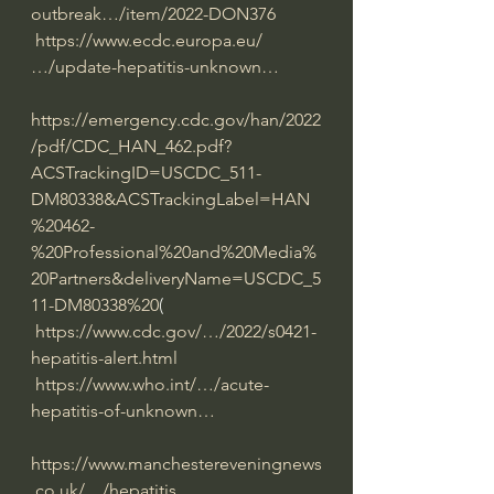
outbreak…/item/2022-DON376
https://www.ecdc.europa.eu/
…/update-hepatitis-unknown…
https://emergency.cdc.gov/han/2022
/pdf/CDC_HAN_462.pdf?
ACSTrackingID=USCDC_511-
DM80338&ACSTrackingLabel=HAN
%20462-
%20Professional%20and%20Media%
20Partners&deliveryName=USCDC_5
11-DM80338%20
(
https://www.cdc.gov/…/2022/s0421-
hepatitis-alert.html
https://www.who.int/…/acute-
hepatitis-of-unknown…
https://www.manchestereveningnews
.co.uk/…/hepatitis…