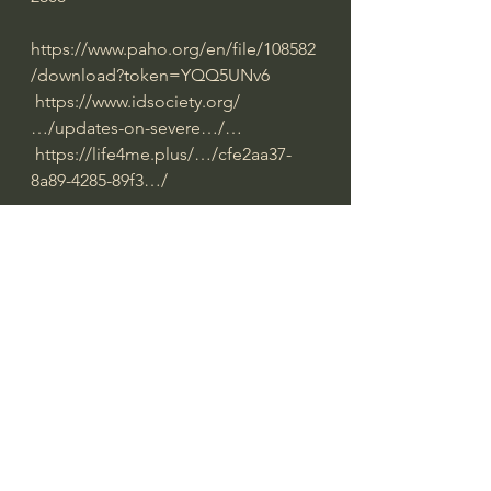
https://www.paho.org/en/file/108582
/download?token=YQQ5UNv6
https://www.idsociety.org/
…/updates-on-severe…/…
https://life4me.plus/…/cfe2aa37-
8a89-4285-89f3…/
https://emergency.cdc.gov/han/2022
/han00465.asp
https://www.thelancet.com/
…/PIIS1473-3099(22…/fulltext
Explaining the unexplained hepatitis 
in children
https://www.medrxiv.org/con…/10.11
01/2021.07.23.21260716v7
 COVID-19 
Associated Hepatitis in Children 