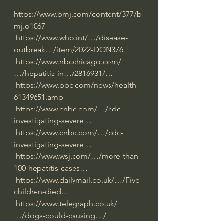
https://www.bmj.com/content/377/b
mj.o1067
https://www.who.int/…/disease-
outbreak…/item/2022-DON376
https://www.nbcchicago.com/
…/hepatitis-in…/2816931/…
https://www.bbc.com/news/health-
61349651.amp
https://www.cnbc.com/…/cdc-
investigating-severe…
https://www.cnbc.com/…/cdc-
investigating-severe…
https://www.wsj.com/…/more-than-
100-hepatitis-cases…
https://www.dailymail.co.uk/…/Five-
children-died…
https://www.telegraph.co.uk/
…/dogs-could-causing…/