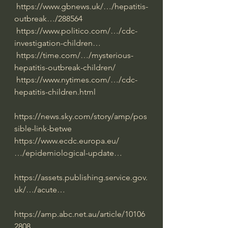
https://www.gbnews.uk/…/hepatitis-
outbreak…/288564
https://www.politico.com/…/cdc-
investigation-children…
https://time.com/…/mysterious-
hepatitis-outbreak-children/
https://www.nytimes.com/…/cdc-
hepatitis-children.html
https://news.sky.com/story/amp/pos
sible-link-betwe
https://www.ecdc.europa.eu/
…/epidemiological-update…
https://assets.publishing.service.gov.
uk/…/acute…
https://amp.abc.net.au/article/10106
2808