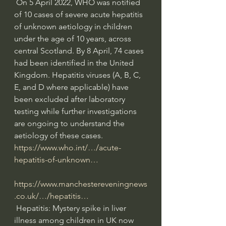
 On 5 April 2022, WHO was notified 
of 10 cases of severe acute hepatitis 
of unknown aetiology in children 
under the age of 10 years, across 
central Scotland. By 8 April, 74 cases 
had been identified in the United 
Kingdom. Hepatitis viruses (A, B, C, 
E, and D where applicable) have 
been excluded after laboratory 
testing while further investigations 
are ongoing to understand the 
aetiology of these cases.  
https://www.who.int/…/acute-
hepatitis-of-unknown…
https://www.manchestereveningnews
.co.uk/…/hepatitis…
 Hepatitis: Mystery spike in liver 
illness among children in UK now 