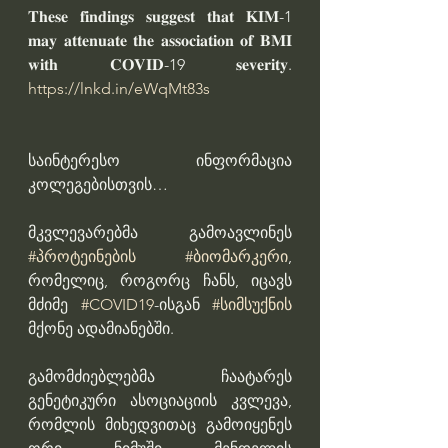
𝐓𝐡𝐞𝐬𝐞 𝐟𝐢𝐧𝐝𝐢𝐧𝐠𝐬 𝐬𝐮𝐠𝐠𝐞𝐬𝐭 𝐭𝐡𝐚𝐭 𝐊𝐈𝐌-1 
𝐦𝐚𝐲 𝐚𝐭𝐭𝐞𝐧𝐮𝐚𝐭𝐞 𝐭𝐡𝐞 𝐚𝐬𝐬𝐨𝐜𝐢𝐚𝐭𝐢𝐨𝐧 𝐨𝐟 𝐁𝐌𝐈 
𝐰𝐢𝐭𝐡 𝐂𝐎𝐕𝐈𝐃-19 𝐬𝐞𝐯𝐞𝐫𝐢𝐭𝐲. 
https://lnkd.in/eWqMt83s
საინტერესო ინფორმაცია 
კოლეგებისთვის…
მკვლევარებმა გამოავლინეს 
#პროტეინების
#ბიომარკერი
, 
რომელიც, როგორც ჩანს, იცავს 
მძიმე 
#COVID19
-ისგან 
#სიმსუქნის
მქონე ადამიანებში.
გამომძიებლებმა ჩაატარეს 
გენეტიკური ასოციაციის კვლევა, 
რომლის მიხედვითაც გამოიყენეს 