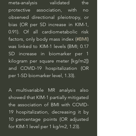
meta-analysis validated the 
protective association, with no 
observed directional pleiotropy, or 
bias (OR per SD increase in KIM-1, 
0.91). Of all cardiometabolic risk 
factors, only body mass index (
#BMI
) 
was linked to KIM-1 levels (BMI; 0.17 
SD increase in biomarker per 1 
kilogram per square meter [kg/m2]) 
and COVID-19 hospitalization (OR 
per 1-SD biomarker level, 1.33).
A multivariable MR analysis also 
showed that KIM-1 partially mitigated 
the association of BMI with COVID-
19 hospitalization, decreasing it by 
10 percentage points (OR adjusted 
for KIM-1 level per 1 kg/m2, 1.23). 