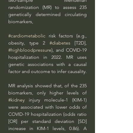
two-sample Mendelian 
randomization (MR) to assess 235 
genetically determined circulating 
biomarkers, 
#cardiometabolic
 risk factors (e.g., 
obesity, type 2 
#diabetes
 [T2D], 
#highbloodpressure
), and COVID-19 
hospitalization in 2022. MR uses 
genetic associations with a causal 
factor and outcome to infer causality.
MR analysis showed that, of the 235 
biomarkers, only higher levels of 
#kidney
 injury molecule-1 (KIM-1) 
were associated with lower odds of 
COVID-19 hospitalization (odds ratio 
[OR] per standard deviation [SD] 
increase in KIM-1 levels, 0.86). A 