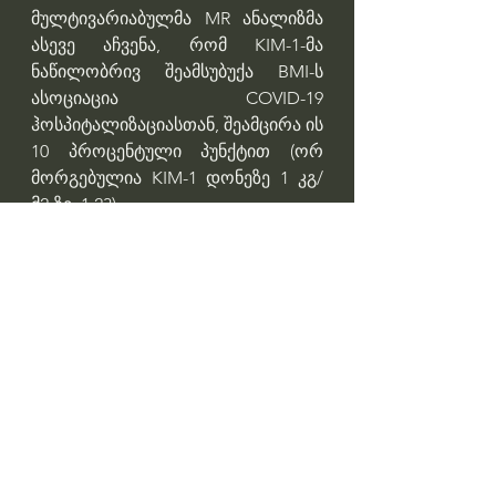
მულტივარიაბულმა MR ანალიზმა 
ასევე აჩვენა, რომ KIM-1-მა 
ნაწილობრივ შეამსუბუქა BMI-ს 
ასოციაცია COVID-19 
ჰოსპიტალიზაციასთან, შეამცირა ის 
10 პროცენტული პუნქტით (ორ 
მორგებულია KIM-1 დონეზე 1 კგ/
მ2-ზე, 1.23).
ეს დასკვნები ვარაუდობს, რომ 
KIM-1-მა, შესაძლოა, BMI-ს 
ასოციაცია დაამტკიცოს COVID-19-
ის სიმძიმით.
https://lnkd.in/eWqMt83s