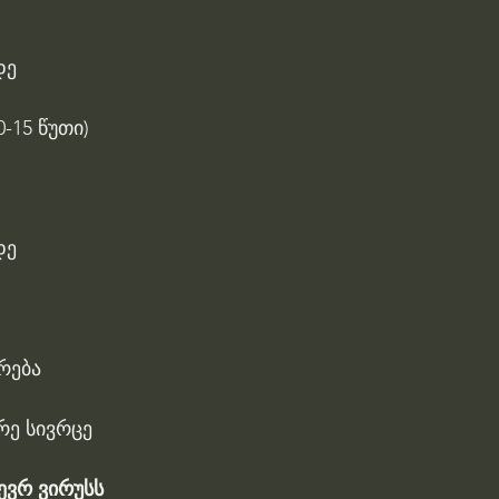
დე
-15 წუთი)
დე
რება
რე სივრცე
ევრ ვირუსს