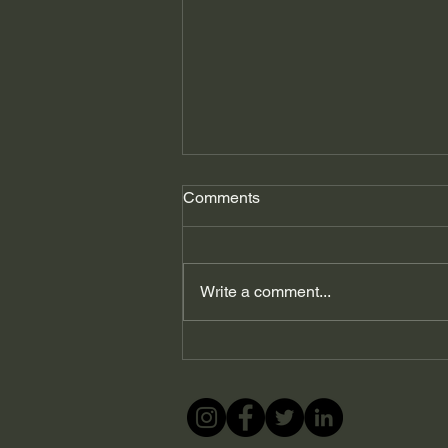
Comments
Write a comment...
გიორგი ფხაკაძე: ვირუსი
აფეთქდა, ვისი
პასუხისმგებლობაა?…
შევარცხვინე ორივე!