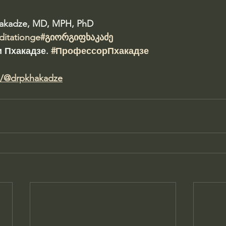
hakadze, MD, MPH, PhD 
ditationge
#გიორგიფხაკაძე
 Пхакадзе. 
#ПрофессорПхакадзе
m/@drpkhakadze