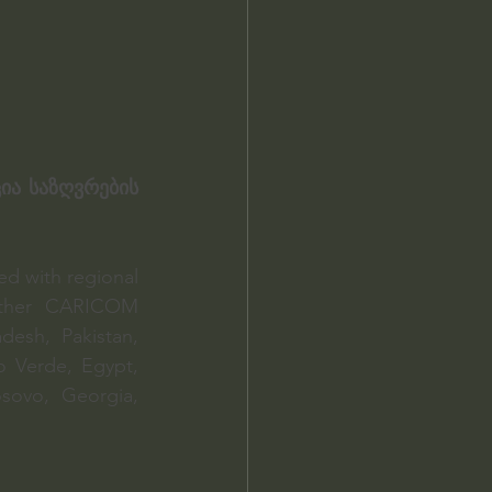
ა საზღვრების 
ed with regional 
 other CARICOM 
esh, Pakistan, 
o Verde, Egypt, 
ovo, Georgia, 