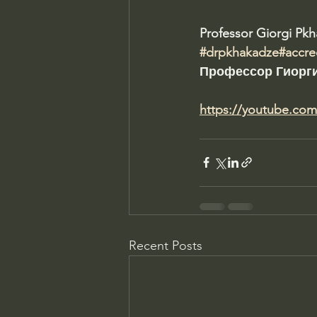
Professor Giorgi Pk
#drpkhakadze
#accre
Профессор Гиорги
https://youtube.co
Recent Posts