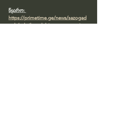
წყარო: 
https://primetime.ge/news/sazogad
oeb/ushvilo-qalebi-am-qvas-sami-
dghe-ekhutebodnen-legenda-
sastsaulmoqmed-qvaze-romelsats-
ojakhebi-shvilierebas-umadlodnen
See All
Recent Posts