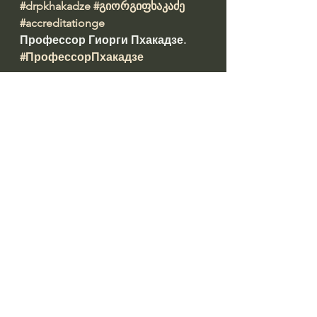
#drpkhakadze
#გიორგიფხაკაძე
#accreditationge
Профессор Гиорги Пхакадзе. 
#ПрофессорПхакадзе
https://youtube.com/@drpkhakadze
Prepared by: ირინა დათაშვილი 
#datashvil
წყარო: 
https://fortuna.ge/fortuna/post/fkha
kadze-aravis-arafers-gadzalebt-tu-
damijerebt-kargia-ar-damijereb-gza-
didia