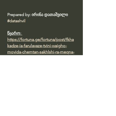
Prepared by: ირინა დათაშვილი 
#datashvil
წყარო: 
https://fortuna.ge/fortuna/post/fkha
kadze-ia-farulavaze-tvini-waigho-
movida-chemtan-sakhlshi-ra-meqna-
qali-legendaa-uari-ver-vutkhari-
veraferze