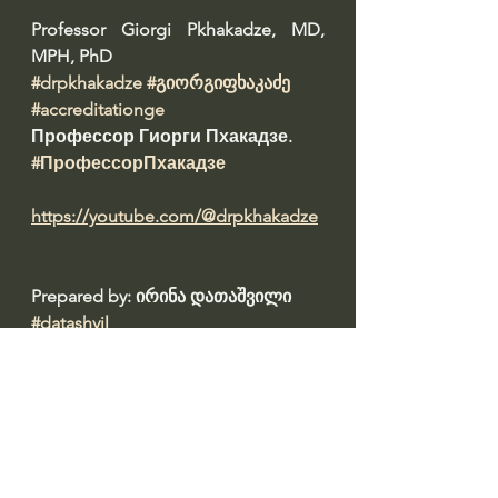
Professor Giorgi Pkhakadze, MD, 
MPH, PhD 
#drpkhakadze
#გიორგიფხაკაძე
#accreditationge
Профессор Гиорги Пхакадзе. 
#ПрофессорПхакадзе
https://youtube.com/@drpkhakadze
Prepared by: ირინა დათაშვილი 
#datashvil
წყარო: 
https://fortuna.ge/fortuna/post/gior
gi-fkhakadze-ghmertma-damifaros-
avad-gavkhde-da-qartul-
saavadmyofoshi-amovyo-tavi