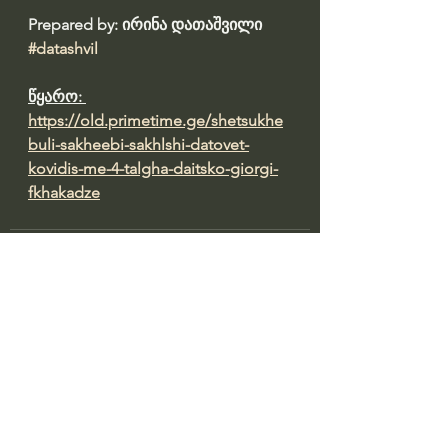
Prepared by: ირინა დათაშვილი 
#datashvil
წყარო: 
https://old.primetime.ge/shetsukhe
buli-sakheebi-sakhlshi-datovet-
kovidis-me-4-talgha-daitsko-giorgi-
fkhakadze
See All
Recent Posts