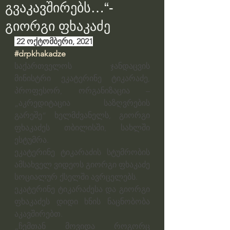
გვაკავშირებს…“-
გიორგი ფხაკაძე
 22 ოქტომბერი, 2021
#drpkhakadze
საქართველოს ჯანდაცვის 
მინისტრი ეკატერინე ტიკარაძე,  
პროფესორ, ორგანიზაცია – 
„აკრედიტაცია საზღვრების 
გარეშე“ ხელმძვანელს, გიორგი 
ფხაკაძეს თბილისში, სახლში 
ესტუმრა.
ეკატერინე ტიკარაძის სტუმრობის 
ამსახველ ვიდეოს გიორგი ფხაკაძე 
სოციალურ ქსელში ავრცელებს.
ეკატერინე ტიკარაძესა და გიორგი 
ფხაკაძეს დიდი ხნის ნაცნობობა 
აკავშირებთ.
„ჩემთან მოვიდა როგორც 