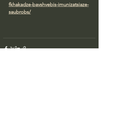
fkhakadze-bavshvebis-imunizatsiaze-
saubrobs/
See All
Recent Posts