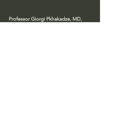
Professor Giorgi Pkhakadze, MD, 
MPH, PhD 
#drpkhakadze
#გიორგიფხაკაძე
#accreditationge
Профессор Гиорги Пхакадзе. 
#ПрофессорПхакадзе
https://youtube.com/@drpkhakadze