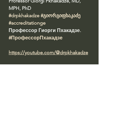
Professor Giorgi Pkhakadze, MD, 
MPH, PhD 
#drpkhakadze
#გიორგიფხაკაძე
#accreditationge
Профессор Гиорги Пхакадзе. 
#ПрофессорПхакадзе
https://youtube.com/@drpkhakadze
Prepared by: ირინა დათაშვილი 
#datashvil
წყარო:  
https://www.alia.ge/khalkhi-
kvdeba-da-kerdzo-kli/