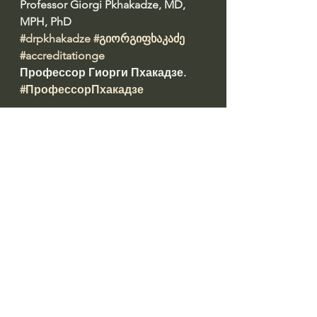
Professor Giorgi Pkhakadze, MD, 
MPH, PhD 
#drpkhakadze
#გიორგიფხაკაძე
#accreditationge
Профессор Гиорги Пхакадзе. 
#ПрофессорПхакадзе
https://youtube.com/@drpkhakadze
Prepared by: ირინა დათაშვილი 
#datashvil
წყარო: 
https://fortuna.ge/fortuna/post/fkha
kadze-jandacvis-seqtori-ianvar-
tebervlis-talghistvis-mzad-ar-aris-tavs-
nu-imshvidebt-da-mrchevlebi-
gamocvalet