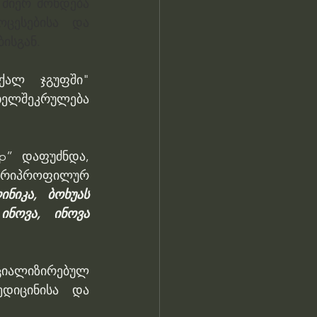
მიერ მოხდება 
ცესებისა და 
ისგან. 
ქალ ჯგუფში" 
ლშეკრულება 
p” დაფუძნდა, 
ლტრიპროფილურ 
იკა, ბოხუას 
ნოვა, ინოვა 
ციალიზირებულ 
დიცინისა და 