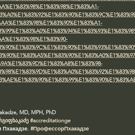
AA%E1%83%98%E1%83%98%E1%83%A1-
3%A0%E1%83%92%E1%83%90%E1%83%9C%E1%83%9
%AA%E1%83%98%E1%83%90%E1%83%A1-
3%99%E1%83%A0%E1%83%94%E1%83%93%E1%83%98
AA%E1%83%98%E1%83%90-
3%90%E1%83%9C%E1%83%90%E1%83%93%E1%83%90
3%90%E1%83%A5%E1%83%90%E1%83%A0%E1%83%9
%9A%E1%83%9D%E1%83%A8%E1%83%98-
3%98%E1%83%9D%E1%83%A0%E1%83%92%E1%83%98
3%AE%E1%83%90%E1%83%99%E1%83%90%E1%83%A
hakadze, MD, MPH, PhD 
რგიფხაკაძე
#accreditationge
 Пхакадзе. 
#ПрофессорПхакадзе