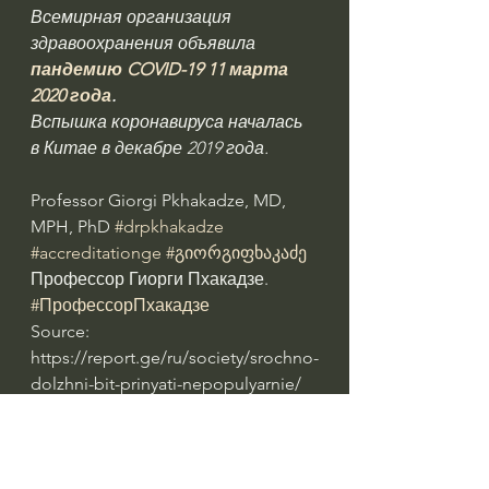
Всемирная организация 
здравоохранения объявила 
пандемию COVID-19 11 марта 
2020 года
.
Вспышка коронавируса началась 
в Китае в декабре 2019 года.
Professor Giorgi Pkhakadze, MD, 
MPH, PhD 
#drpkhakadze
#accreditationge
#გიორგიფხაკაძე
Профессор Гиорги Пхакадзе. 
#ПрофессорПхакадзе
Source: 
https://report.ge/ru/society/srochno-
dolzhni-bit-prinyati-nepopulyarnie/
#drpkhakadze
#გიორგიფხაკაძე
#covid
#georgia
#профессорпхакадзе
#Грузия