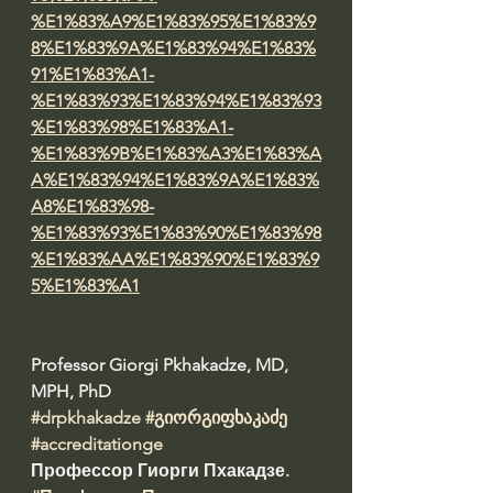
%E1%83%A9%E1%83%95%E1%83%9
8%E1%83%9A%E1%83%94%E1%83%
91%E1%83%A1-
%E1%83%93%E1%83%94%E1%83%93
%E1%83%98%E1%83%A1-
%E1%83%9B%E1%83%A3%E1%83%A
A%E1%83%94%E1%83%9A%E1%83%
A8%E1%83%98-
%E1%83%93%E1%83%90%E1%83%98
%E1%83%AA%E1%83%90%E1%83%9
5%E1%83%A1
Professor Giorgi Pkhakadze, MD, 
MPH, PhD 
#drpkhakadze
#გიორგიფხაკაძე
#accreditationge
Профессор Гиорги Пхакадзе. 