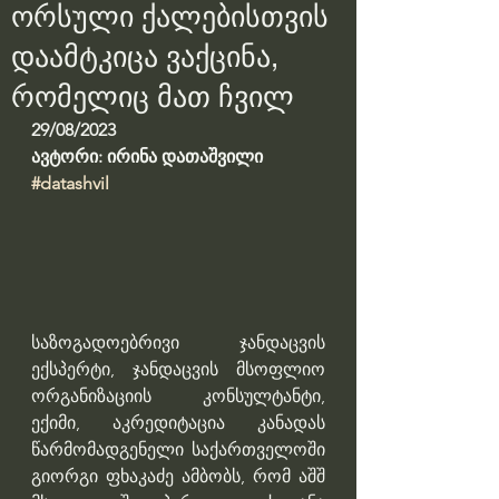
ორსული ქალებისთვის
დაამტკიცა ვაქცინა,
რომელიც მათ ჩვილ
29/08/2023
ავტორი: ირინა დათაშვილი
#datashvil
საზოგადოებრივი ჯანდაცვის 
ექსპერტი, ჯანდაცვის მსოფლიო 
ორგანიზაციის კონსულტანტი, 
ექიმი, აკრედიტაცია კანადას 
წარმომადგენელი საქართველოში 
გიორგი ფხაკაძე ამბობს, რომ აშშ 