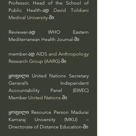
Professor, Head of the School of 
Public Health-ად 
David Tvildiani 
Medical University
-ში
Reviewer-ად WHO Eastern 
Mediterranean Health Journal-ში
member-ად 
AIDS and Anthropology 
Research Group (AARG)
-ში
ყოფილი United Nations Secretary 
General’s Independent 
Accountability Panel (EWEC) 
Member 
United Nations
-ში
ყოფილი Resource Person Madurai 
Kamaraj University (MKU) – 
Directorate of Distance Education-ში