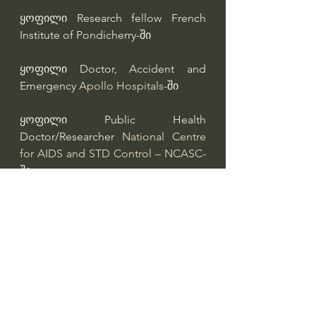
ყოფილი Research fellow French 
Institute of Pondicherry-ში
ყოფილი Doctor, Accident and 
Emergency 
Apollo Hospitals
-ში
ყოფილი Public Health 
Doctor/Researcher 
National Centre 
for AIDS and STD Control – NCASC
-
ში
ყოფილი Regional Coordinator 
UN 
Association of Georgia – UNAG
-ში
ყოფილი Assistant Coordinator, 
Working Group of Humanitarian 
Assistance (WGHA) 
NRC – 
Norwegian Refugee Council
-ში