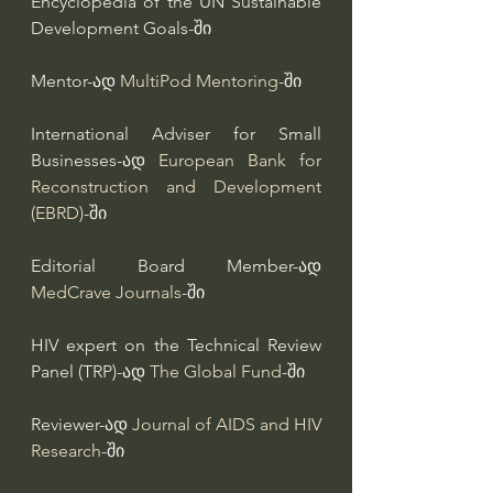
Encyclopedia of the UN Sustainable 
Development Goals-ში
Mentor-ად 
MultiPod Mentoring
-ში
International Adviser for Small 
Businesses-ად 
European Bank for 
Reconstruction and Development 
(EBRD)
-ში
Editorial Board Member-ად 
MedCrave Journals
-ში
HIV expert on the Technical Review 
Panel (TRP)-ად 
The Global Fund
-ში
Reviewer-ად 
Journal of AIDS and HIV 
Research
-ში