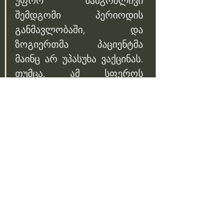
უფრო ხანგრძლივი 
შემდგომი პერიოდის 
განმავლობაში, და 
ზოგიერთმა პაციენტმა 
მაინც არ უპასუხა ვაქცინას. 
თუმცა, ამ სფეროს 
კლინიცისტთა უმეტესობა 
მიიჩნევს, რომ ამ სტუფის 
დასკვნები მნიშვნელოვან 
ღირსშესანიშნაობად 
პანკრეასის კიბოს 
მკურნალობაში. ცოტა ხნის 
წინ, მოდერნასა და მერკის 
მიერ შემუშავებულმა კიდევ 
ერთმა პერსონალიზებულმა 