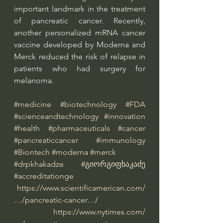
important landmark in the treatment 
of pancreatic cancer. Recently, 
another personalized mRNA cancer 
vaccine developed by Moderna and 
Merck reduced the risk of relapse in 
patients who had surgery for 
melanoma.
#medicine
#biotechnology
#FDA
#scienceandtechnology
#innovation
#health
#pharmaceuticals
#cancer
#pancreaticcancer
#immunology
#Biontech
#moderna
#merck
#drpkhakadze
#გიორგიფხაკაძე
#accreditationge
https://www.scientificamerican.com/
…/pancreatic-cancer…/
https://www.nytimes.com/