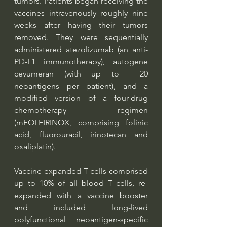
tumors. Patients began receiving the 
vaccines intravenously roughly nine 
weeks after having their tumors 
removed. They were sequentially 
administered atezolizumab (an anti-
PD-L1 immunotherapy), autogene 
cevumeran (with up to  20 
neoantigens per patient), and a 
modified version of a four-drug 
chemotherapy regimen 
(mFOLFIRINOX, comprising folinic 
acid, fluorouracil, irinotecan and 
oxaliplatin). 
Vaccine-expanded T cells comprised 
up to 10% of all blood T cells, re-
expanded with a vaccine booster 
and included long-lived 
polyfunctional neoantigen-specific 