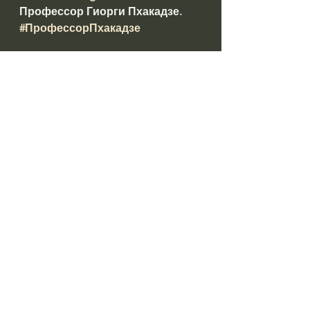
Профессор Гиорги Пхакадзе. 
#ПрофессорПхакадзе
https://youtube.com/@drpkhakadze
Prepared by: ირინა დათაშვილი 
#datashvil
წყარო:  
https://old.primetime.ge/giorgi-
fkhakadze-politikosebs-mimartavs/