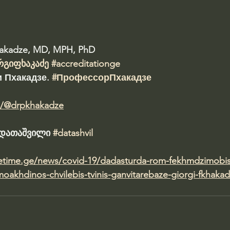
hakadze, MD, MPH, PhD 
რგიფხაკაძე
#accreditationge
 Пхакадзе. 
#ПрофессорПхакадзе
m/@drpkhakadze
ა დათაშვილი 
#datashvil
metime.ge/news/covid-19/dadasturda-rom-fekhmdzimobi
oakhdinos-chvilebis-tvinis-ganvitarebaze-giorgi-fkhaka