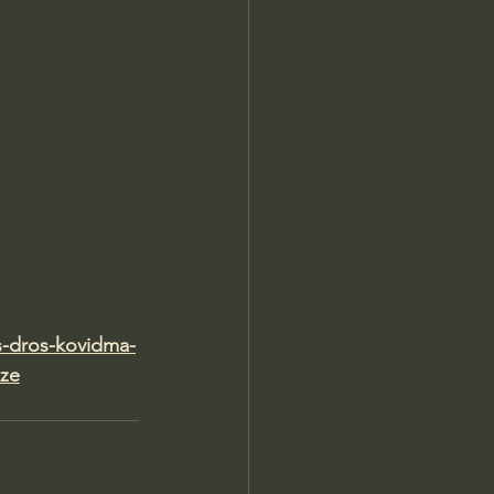
s-dros-kovidma-
dze