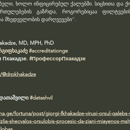
ბელი, ხოლო ინფიცირებულ ქალებში. სიცხითა და ქოშ
თულებების გაზრდა, როგორებიცაა ფილტვების 
და მხედველობის დარღვევები“.
hakadze, MD, MPH, PhD 
რგიფხაკაძე
#accreditationge
 Пхакадзе. 
#ПрофессорПхакадзе
m/@drpkhakadze
ა დათაშვილი 
#datashvil
una.ge/fortuna/post/giorgi-fkhakadze-virusi-orsul-qaleb
lia-shecvalos-orsulobis-procesic-da-ziani-miayenos-msh
elobas