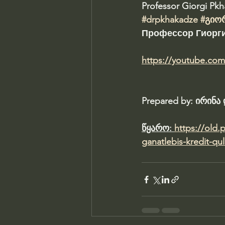
Professor Giorgi Pk
#drpkhakadze
#გიო
Профессор Гиорги
https://youtube.co
Prepared by: ირინ
წყარო: 
https://old.
ganatlebis-kredit-qu