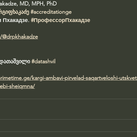
hakadze, MD, MPH, PhD 
რგიფხაკაძე
#accreditationge
 Пхакадзе. 
#ПрофессорПхакадзе
m/@drpkhakadze
ა დათაშვილი 
#datashvil
primetime.ge/kargi-ambavi-pirvelad-saqartveloshi-utskvet
lebi-sheiqmna/