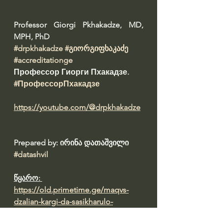
Professor Giorgi Pkhakadze, MD, 
MPH, PhD 
#drpkhakadze
#გიორგიფხაკაძე
#accreditationge
Профессор Гиорги Пхакадзе. 
#ПрофессорПхакадзе
https://youtube.com/@drpkhakadze
Prepared by: ირინა დათაშვილი 
#datashvil
წყარო: 
https://old.primetime.ge/maqvs-
dzalian-kargi-da-sasikharulo-
informatsia-ras-siakhles-itkobineba-