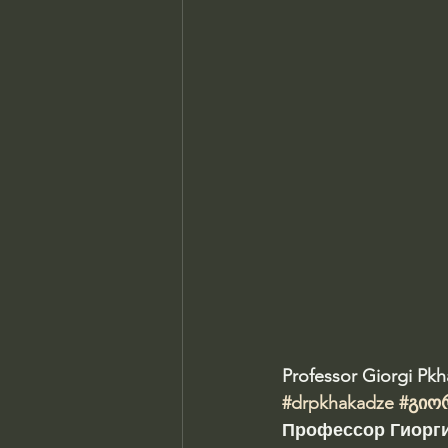
Professor Giorgi Pk
#drpkhakadze
#გიო
Профессор Гиорги