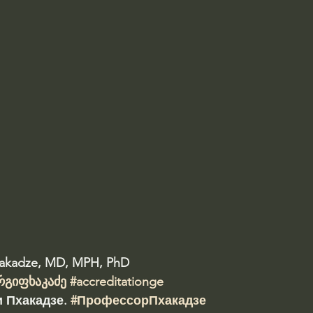
hakadze, MD, MPH, PhD 
რგიფხაკაძე
#accreditationge
 Пхакадзе. 
#ПрофессорПхакадзе