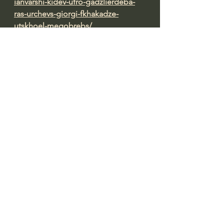
ianvarshi-kidev-ufro-gadzlierdeba-
ras-urchevs-giorgi-fkhakadze-
utskhoel-megobrebs/
See All
Recent Posts