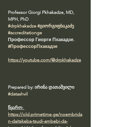
Professor Giorgi Pkhakadze, MD, 
MPH, PhD 
#drpkhakadze
#გიორგიფხაკაძე
#accreditationge
Профессор Гиорги Пхакадзе. 
#ПрофессорПхакадзе
https://youtube.com/@drpkhakadze
Prepared by: ირინა დათაშვილი 
#datashvil
წყარო: 
https://old.primetime.ge/noembrida
n-daitskeba-tsudi-ambebi-da-