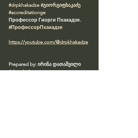
#drpkhakadze
#გიორგიფხაკაძე
#accreditationge
Профессор Гиорги Пхакадзе. 
#ПрофессорПхакадзе
https://youtube.com/@drpkhakadze
Prepared by: ირინა დათაშვილი 
#datashvil
წყარო: 
https://old.primetime.ge/pirdapir-
mtseren-shen-ojakhi-damingrieo-vin-
da-ratom-upirispirdeba-giorgi-
fkhakadzes/