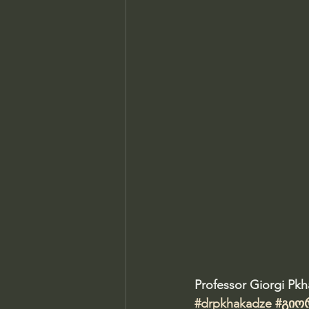
Professor Giorgi Pk
#drpkhakadze
#გიო