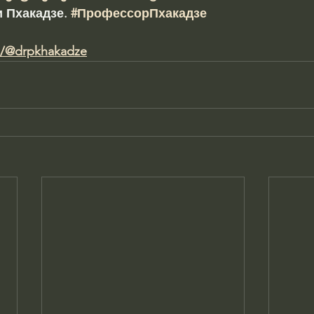
 Пхакадзе. 
#ПрофессорПхакадзе
m/@drpkhakadze