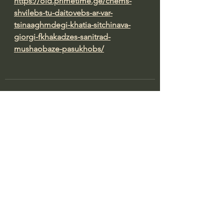
https://old.primetime.ge/chems-
shvilebs-tu-daitovebs-ar-var-
tsinaaghmdegi-khatia-sitchinava-
giorgi-fkhakadzes-sanitrad-
mushaobaze-pasukhobs/
See All
Recent Posts