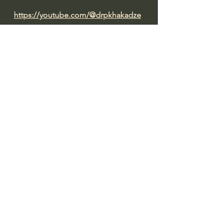
https://youtube.com/@drpkhakadze
Prepared by: ირინა დათაშვილი 
#datashvil
წყარო: 
https://old.primetime.ge/chven-
epidemias-ver-vakontrolebt-koveli-
kvira-gveqneba-sikvdilianobis-zrda-
giorgi-fkhakadze/