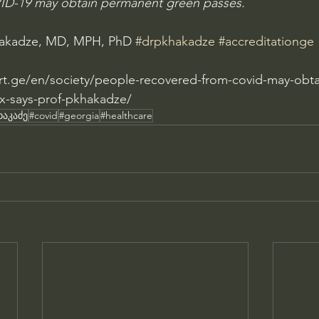
ID-19 may obtain permanent green passes.
hakadze, MD, MPH, PhD 
#drpkhakadze
#accreditationge
ort.ge/en/society/people-recovered-from-covid-may-obta
x-says-prof-pkhakadze/
აკაძე
#covid
#georgia
#healthcare