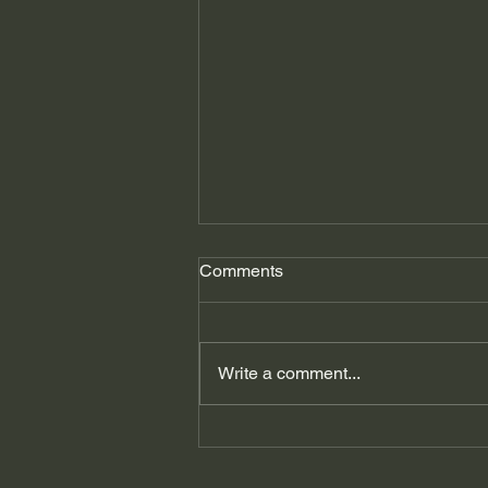
Comments
Write a comment...
გიორგი ფხაკაძე: ვირუსი
აფეთქდა, ვისი
პასუხისმგებლობაა?…