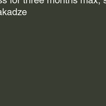
ss for three months max, 
akadze