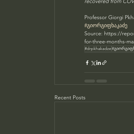
recovered from COV
Professor Giorgi Pk
#გიორგიფხაკაძე
Source: https://rep
for-three-months-ma
#drpkhakadze
#გიორგიფხ
Recent Posts