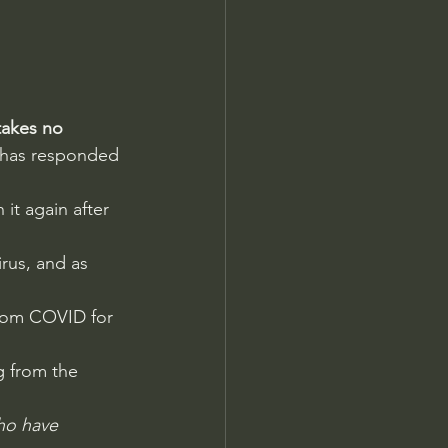
takes no 
 has responded 
t again after 
rus, and as 
from COVID for 
g from the 
ho have 