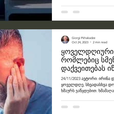
Giorgi Pkhakadze
Oct 24, 2023
2 min read
ყოველდღიური 
რომლებიც სმე
დაქვეითებას იწ
როგორ შევამც
24/11/2023 ავტორი: ირინა 
ყოველდღე, სხვადასხვა დონ
ხმაურს ვაწყდებით. ხმამაღა