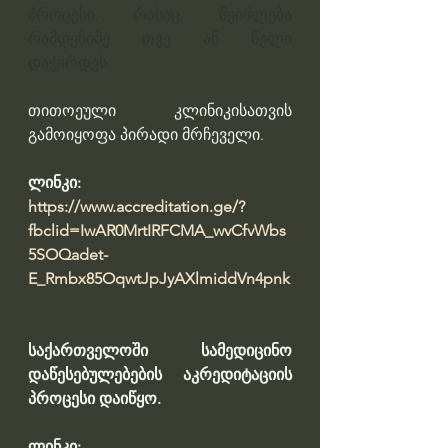
პროცესი, რასაც, შეიძლება 
რამდენიმე თვე ან წელი 
დაჭირდეს.
თითოეული კლინიკისათვის 
გამოიყოფა პირადი მრჩეველი.
ლინკი: 
https://www.accreditation.ge/?
fbclid=IwAR0MrtIRFCMA_wvCfvWbs
5SOQadet-
E_Rmbx85OqwtJpJyAXlmiddVn4pnk
საქართველოში სამედიცინო 
დაწესებულებების აკრედიტაციის 
პროცესი დაიწყო. 
ლინკი: 