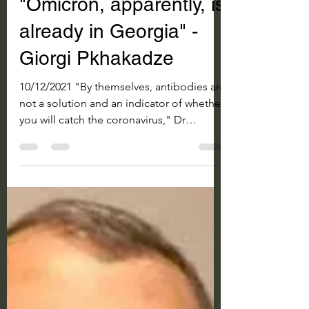
Giorgi Pkhakadze
Feb 4, 2023
2 min read
საქართველოს ჯანდაცვის სიახლეები
"Omicron, apparently, is
already in Georgia" -
Giorgi Pkhakadze
10/12/2021 "By themselves, antibodies are
not a solution and an indicator of whether