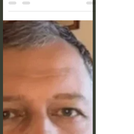
after the flu - Dr
Pkhakadze
27/1/2022 “Coronavirus is not the flu, the
quality of sperm does not deteriorate
after the flu” said public health expert Dr
Giorgi...