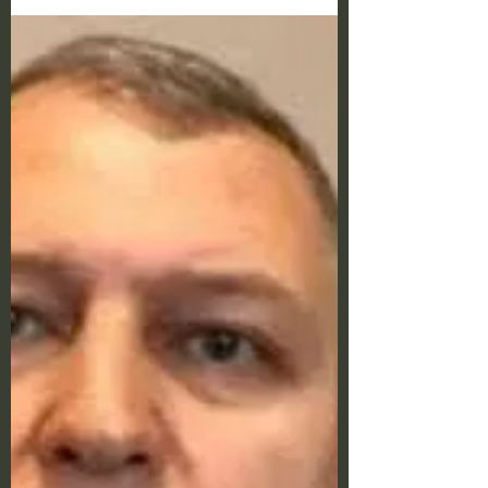
of men" - Giorgi
Pkhakadze
5/1/2022 Public health expert Professor
Giorgi Pkhakadze says that the negative
impact of coronavirus on male potency
(reproductive...